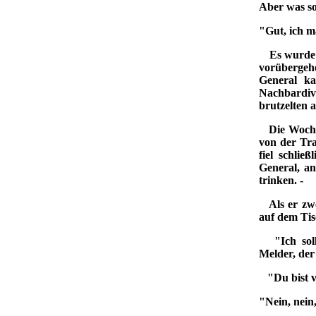
Aber was so
"Gut, ich m
Es wurde ei
vorübergehe
General ka
Nachbardiv
brutzelten 
Die Wochens
von der Tra
fiel schlie
General, an
trinken. -
Als er zwei
auf dem Tis
"Ich soll 
Melder, der
"Du bist ve
"Nein, nein,