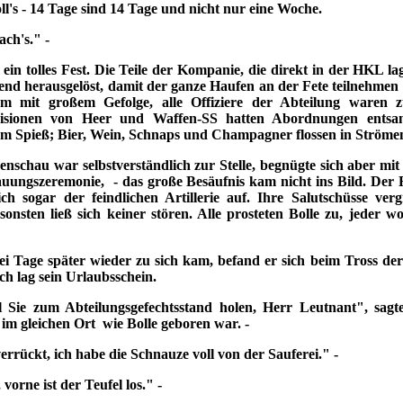
ll's - 14 Tage sind 14 Tage und nicht nur eine Woche.
ach's." -
n tolles Fest. Die Teile der Kompanie, die direkt in der HKL l
nd herausgelöst, damit der ganze Haufen an der Fete teilnehmen
m mit großem Gefolge, alle Offiziere der Abteilung waren z
isionen von Heer und Waffen-SS hatten Abordnungen entsa
am Spieß; Bier, Wein, Schnaps und Champagner flossen in Ströme
chau war selbstverständlich zur Stelle, begnügte sich aber m
uungszeremonie, - das große Besäufnis kam nicht ins Bild. Der 
ßlich sogar der feindlichen Artillerie auf. Ihre Salutschüsse ver
sonsten ließ sich keiner stören. Alle prosteten Bolle zu, jeder wo
 Tage später wieder zu sich kam, befand er sich beim Tross der
ch lag sein Urlaubsschein.
Sie zum Abteilungsgefechtsstand holen, Herr Leutnant", sagt
 im gleichen Ort wie Bolle geboren war. -
rrückt, ich habe die Schnauze voll von der Sauferei." -
 vorne ist der Teufel los." -