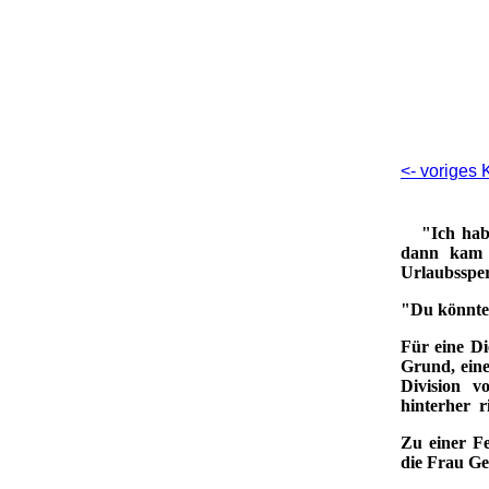
<- voriges 
"Ich hab's
dann kam e
Urlaubssper
"Du könntes
Für eine Di
Grund, eine
Division v
hinterher r
Zu einer F
die Frau Ge