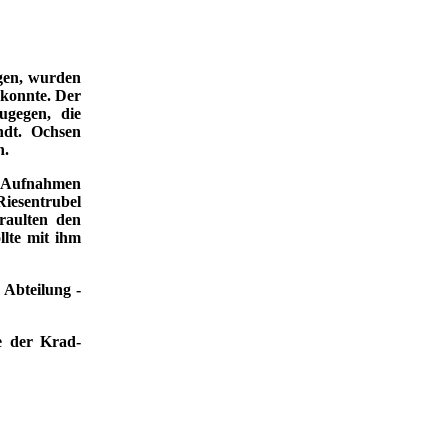
agen, wurden
 konnte. Der
ugegen, die
ndt. Ochsen
n.
it Aufnahmen
Riesentrubel
graulten den
llte mit ihm
 Abteilung -
e der Krad-