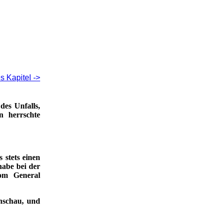
s Kapitel ->
es Unfalls,
n herrschte
 stets einen
habe bei der
vom General
nschau, und