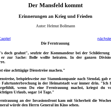
Der Mansfeld kommt
Erinnerungen an Krieg und Frieden
Autor: Helmut Bollmann
Kapitel
nächste
Die Ferntrauung
 doch geahnt", seufzte der Kommandeur bei der Schilderung d
r zur Sache: Bolle wollte heiraten. In der ganzen Divisio
re.
t eine achttägige Dienstreise machen."
enstreise, beispielsweise zur Stammkompanie nach Stendal, gab es
 Fahrtunterbrechung in der Heimatstadt war immer drin. "Ich 
orgefühlt, wenn Du eine Ferntrauung machst, kriegst du 
ichtigen Urlaub, sogar 14 Tage."
erntrauung an der Invasionsfront kam mit Sicherheit die Woche
neral würde den Herrn General im Kino sehen.