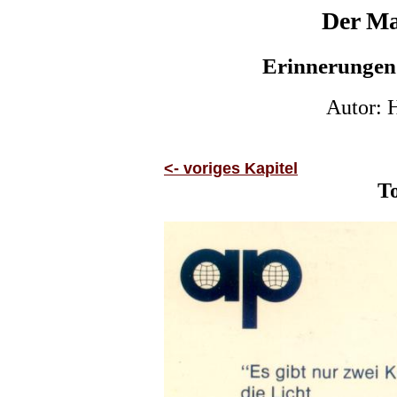
Der Ma
Erinnerungen
Autor: 
<- voriges Kapitel
To